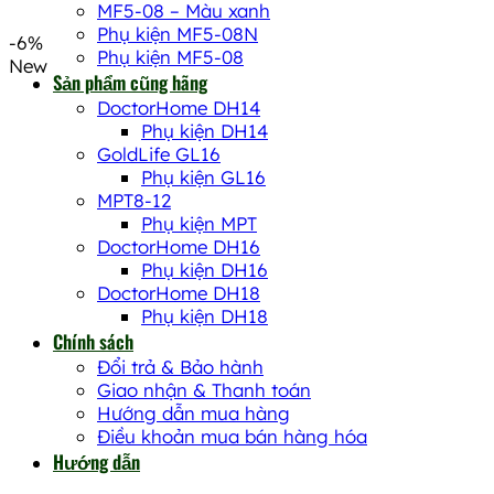
MF5-08 – Màu xanh
xếp
Phụ kiện MF5-08N
-6%
theo
Phụ kiện MF5-08
New
mức
Sản phẩm cũng hãng
độ
DoctorHome DH14
phổ
Phụ kiện DH14
biến
GoldLife GL16
Phụ kiện GL16
MPT8-12
Phụ kiện MPT
DoctorHome DH16
Phụ kiện DH16
DoctorHome DH18
Phụ kiện DH18
Chính sách
Đổi trả & Bảo hành
Giao nhận & Thanh toán
Hướng dẫn mua hàng
Điều khoản mua bán hàng hóa
Hướng dẫn