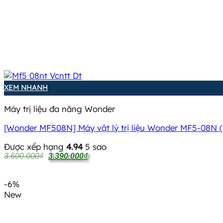
XEM NHANH
Máy trị liệu đa năng Wonder
[Wonder MF508N] Máy vật lý trị liệu Wonder MF5-08N 
Được xếp hạng
4.94
5 sao
Giá
Giá
3.600.000
₫
3.390.000
₫
gốc
hiện
là:
tại
3.600.000₫.
là:
-6%
3.390.000₫.
New